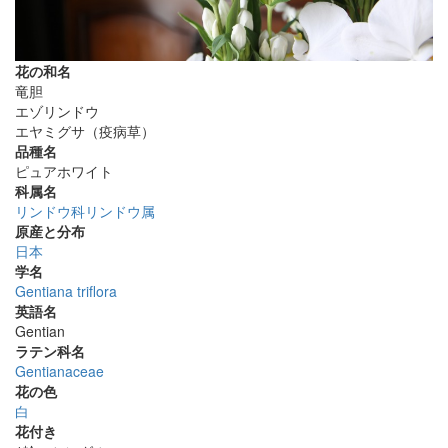
花の和名
竜胆
エゾリンドウ
エヤミグサ（疫病草）
品種名
ピュアホワイト
科属名
リンドウ科リンドウ属
原産と分布
日本
学名
Gentiana triflora
英語名
Gentian
ラテン科名
Gentianaceae
花の色
白
花付き