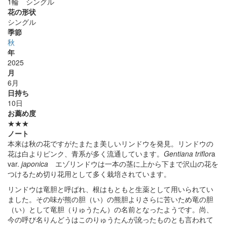
1輪 シングル
花の形状
シングル
季節
秋
年
2025
月
6月
日持ち
10日
お薦め度
★★★
ノート
本来は秋の花ですがたまたま美しいリンドウを発見。リンドウの
花は白よりピンク、青系が多く流通しています。
Gentiana triflor
a
var.
japonica
エゾリンドウは一本の茎に上から下まで沢山の花を
つけるため切り花用として多く栽培されています。
リンドウは竜胆と呼ばれ、根はもともと生薬として用いられてい
ました。その味が熊の胆（い）の熊胆よりさらに苦いため竜の胆
（い）として竜胆（りゅうたん）の名前となったようです。尚、
今の呼び名りんどうはこのりゅうたんが訛ったものとも言われて