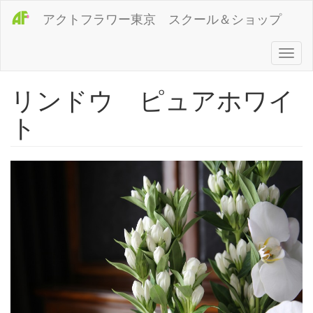
メ
アクトフラワー東京 スクール＆ショップ
イ
ン
コ
Toggl
ン
naviga
テ
リンドウ ピュアホワイ
ン
ツ
ト
に
移
動