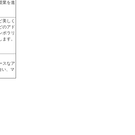
授業を進
ど美しく
どのアド
ンポラリ
します。
ースなア
合い、マ