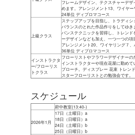
フレームデザイン、テクスチャーデザ
めます。アレンジメント13、ワイヤー
24単位 ディプロマコース
ステップアップを目指し、トラディシ
バランスのとれた作品作りをしてゆき
バンステクニックを習得し、トレンド
上級クラス
ーデザインなども加え、一つ一つの項
アレンジメント20、ワイヤリング７、
36単位 ディプロマコース
フローリストやフラワーデザイナーの
インストラクタ
インストラクターや現在花屋に勤めて
ー/フローリス
プローチ。ディスプレー 花束 トレン
トクラス
スターフローリストとの勉強会です。
スケジュール
府中教室(13:40-)
17日（土曜日）a
18日（日曜日）a
2026年1月
24日（土曜日）b
25日（日曜日）b