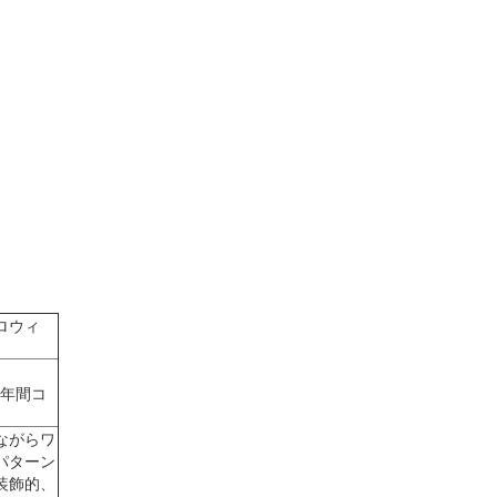
ロウィ
１年間コ
ながらワ
パターン
装飾的、