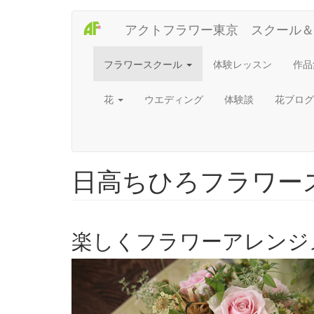
Main
User
メ
アクトフラワー東京 スクール＆
イ
navigation
account
ン
コ
menu
フラワースクール
体験レッスン
作品
ン
テ
花
ウエディング
体験談
花ブログ
ン
ツ
に
移
動
日高ちひろフラワー
楽しくフラワーアレンジ