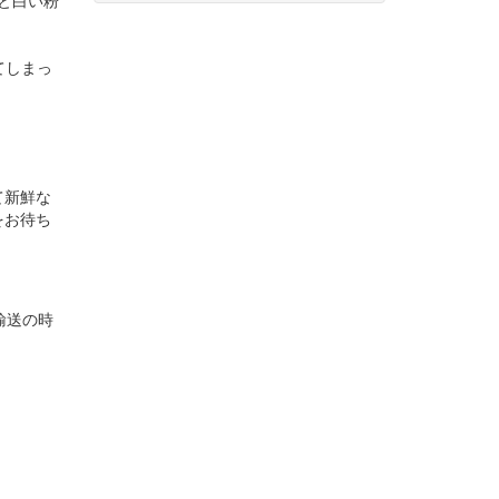
と白い粉
てしまっ
て新鮮な
をお待ち
輸送の時