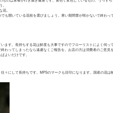
のものは栄養が行き届き健康です。黄色く変色しているもの、うっすら
う。
な花。
つでも開いている花枝を選びましょう。寒い期間蕾が咲かないで終わっ
ています。長持ちする花は鮮度も大事ですのでフローリストによく伺っ
で終わってしまったなら遠慮なくご報告を。お店の方は消費者のご意見
ればよいだけです。
往々にして長持ちです。MPSのマークも目印になります。国産の花は