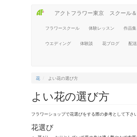
Main
User
メ
アクトフラワー東京 スクール＆
イ
navigation
account
ン
コ
menu
フラワースクール
体験レッスン
作品集
ン
テ
ウエディング
体験談
花ブログ
配送
ン
ツ
に
移
動
花
よい花の選び方
よい花の選び方
フラワーショップで花選びをする際の参考として下さ
花選び