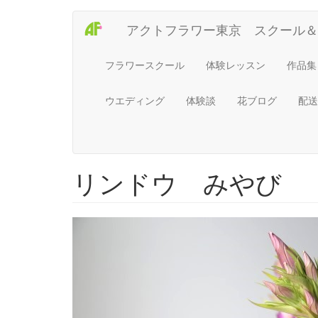
Main
User
メ
アクトフラワー東京 スクール＆
イ
navigation
account
ン
コ
menu
フラワースクール
体験レッスン
作品集
ン
テ
ウエディング
体験談
花ブログ
配送
ン
ツ
に
移
動
リンドウ みやび