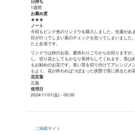
日持ち
1週間
お薦め度
★★★
ノート
今回もピンク色のリンドウを購入しました。先週があ
目が行ってしまい葉のチェックを怠ってしまいました
たと反省です。
リンドウは秋のお花、夏終わりごろから出回りますが、
し、切り花としてもかなり長持ちしてくれます。茎は
もお勧めのお花です。長い茎を切り分けてアレンジメ
もよく、花が終わればつぼまった状態で茎に残るため
花言葉
正義
使用日
2024/11/01(金) - 00:00
ご掲載サイト
Footer