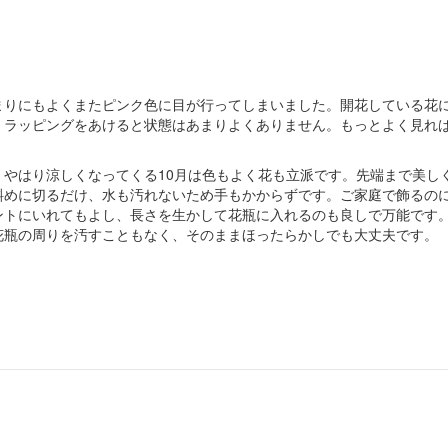
まりにもよくまたピンク色に目が行ってしまいました。開花している花
。ラッピングをあけると状態はあまりよくありません。もっとよく見れ
やはり涼しくなってくる10月は色もよく花も立派です。先端まで美し
斜めに切るだけ、水も汚れないため手もかからずです。ご家庭で飾るの
ントにいれてもよし、長さを生かして花瓶に入れるのも良しで万能です
花瓶の周りを汚すこともなく、そのままほったらかしでも大丈夫です。