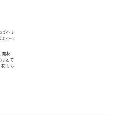
にばかり
ばよかっ
く開花
にはとて
。花もち