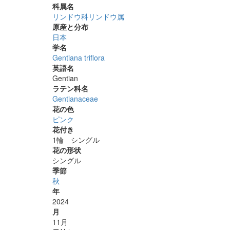
科属名
リンドウ科リンドウ属
原産と分布
日本
学名
Gentiana triflora
英語名
Gentian
ラテン科名
Gentianaceae
花の色
ピンク
花付き
1輪 シングル
花の形状
シングル
季節
秋
年
2024
月
11月