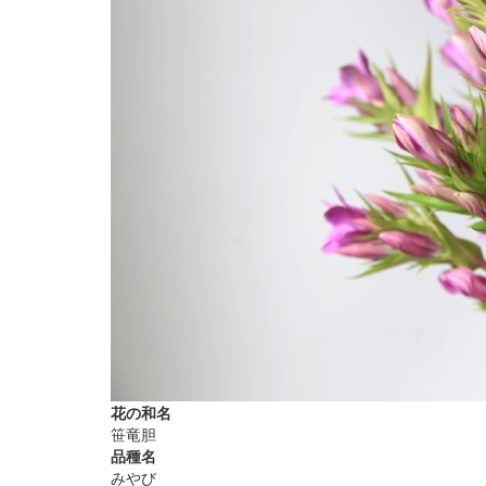
花の和名
笹竜胆
品種名
みやび