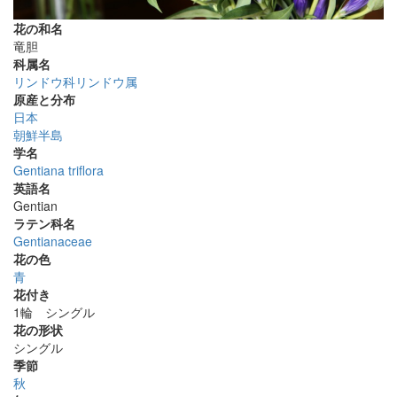
花の和名
竜胆
科属名
リンドウ科リンドウ属
原産と分布
日本
朝鮮半島
学名
Gentiana triflora
英語名
Gentian
ラテン科名
Gentianaceae
花の色
青
花付き
1輪 シングル
花の形状
シングル
季節
秋