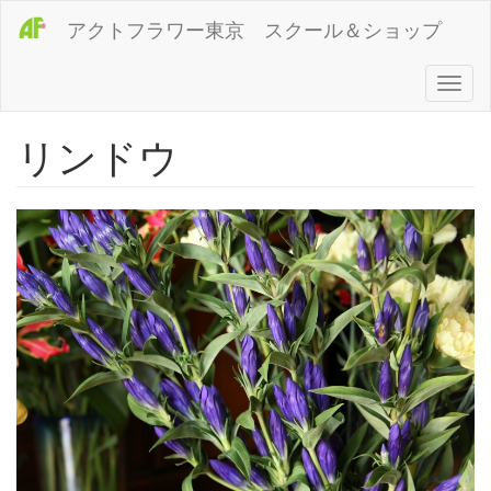
メ
アクトフラワー東京 スクール＆ショップ
イ
ン
コ
Toggl
ン
naviga
テ
リンドウ
ン
ツ
に
移
動