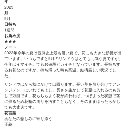
年
2023
月
9月
日持ち
1週間
お薦め度
★★★
ノート
2023年今年の夏は観測史上最も暑い夏で、花にも大きな影響が出
ています。いつもですと9月のリンドウはとても元気な姿ですが、
今年はイマイチ。でもお値段ピカイチとなっています。長持ちす
るお花なのですが、持ち帰った時も高温、結構厳しい状況でし
た。
リンドウはから秋にかけて出回ります。長い茎を切り分けてアレ
ンジメントにいれてもよし、長さを生かして花瓶に入れるのも良
しで万能です。花もちもよく花が終われば、つぼまった状態で茎
に残るため花瓶の周りを汚すこともなく、そのままほったらかし
でも大丈夫です。
花言葉
あなたの悲しみに寄り添う
正義