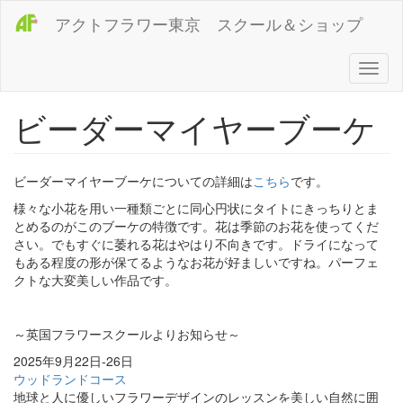
メ
アクトフラワー東京 スクール＆ショップ
イ
ン
コ
Toggl
ン
naviga
テ
ビーダーマイヤーブーケ
ン
ツ
に
移
ビーダーマイヤーブーケについての詳細は
こちら
です。
動
様々な小花を用い一種類ごとに同心円状にタイトにきっちりとま
とめるのがこのブーケの特徴です。花は季節のお花を使ってくだ
さい。でもすぐに萎れる花はやはり不向きです。ドライになって
もある程度の形が保てるようなお花が好ましいですね。パーフェ
クトな大変美しい作品です。
～英国フラワースクールよりお知らせ～
2025年9月22日-26日
ウッドランドコース
地球と人に優しいフラワーデザインのレッスンを美しい自然に囲