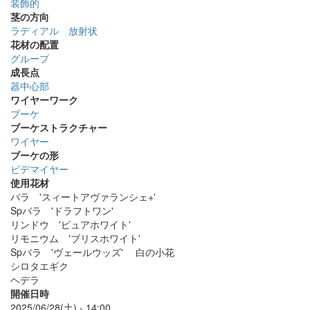
装飾的
茎の方向
ラディアル 放射状
花材の配置
グループ
成長点
器中心部
ワイヤーワーク
ブーケ
ブーケストラクチャー
ワイヤー
ブーケの形
ビデマイヤー
使用花材
バラ 'スィートアヴァランシェ+'
Spバラ 'ドラフトワン'
リンドウ 'ピュアホワイト'
リモニウム 'ブリスホワイト'
Spバラ 'ヴェールウッズ' 白の小花
シロタエギク
ヘデラ
開催日時
2025/06/28(土) - 14:00