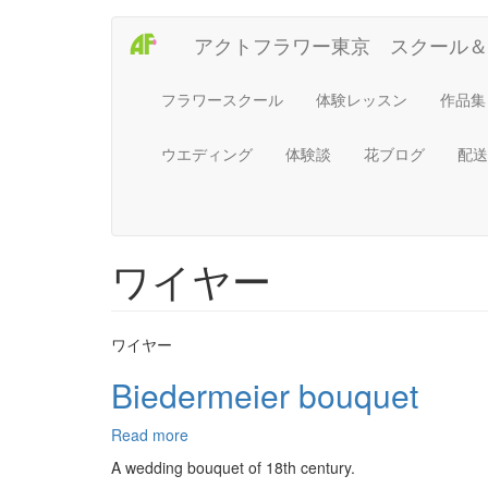
Main
User
メ
アクトフラワー東京 スクール＆
イ
navigation
account
ン
コ
menu
フラワースクール
体験レッスン
作品集
ン
テ
ウエディング
体験談
花ブログ
配送
ン
ツ
に
移
動
ワイヤー
ワイヤー
Biedermeier bouquet
Read more
about
Biedermeier
A wedding bouquet of 18th century.
bouquet