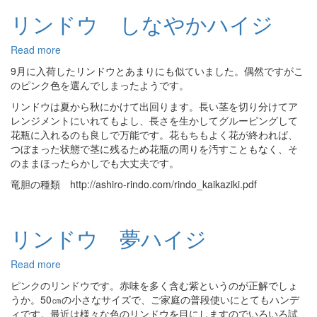
リンドウ しなやかハイジ
Read more
about
リ
9月に入荷したリンドウとあまりにも似ていました。偶然ですがこ
ン
のピンク色を選んでしまったようです。
ド
リンドウは夏から秋にかけて出回ります。長い茎を切り分けてア
ウ
レンジメントにいれてもよし、長さを生かしてグルーピングして
し
花瓶に入れるのも良しで万能です。花もちもよく花が終われば、
な
つぼまった状態で茎に残るため花瓶の周りを汚すこともなく、そ
や
のままほったらかしでも大丈夫です。
か
ハ
竜胆の種類 http://ashiro-rindo.com/rindo_kaikaziki.pdf
イ
ジ
リンドウ 夢ハイジ
Read more
about
リ
ピンクのリンドウです。赤味を多く含む紫というのが正解でしょ
ン
うか。50㎝の小さなサイズで、ご家庭の普段使いにとてもハンデ
ド
ィです。最近は様々な色のリンドウを目にしますのでいろいろ試