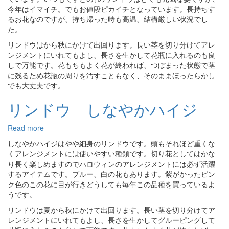
ド
今年はイマイチ。でもお値段ピカイチとなっています。長持ちす
ウ
るお花なのですが、持ち帰った時も高温、結構厳しい状況でし
た。
リンドウはから秋にかけて出回ります。長い茎を切り分けてアレ
ンジメントにいれてもよし、長さを生かして花瓶に入れるのも良
しで万能です。花もちもよく花が終われば、つぼまった状態で茎
に残るため花瓶の周りを汚すこともなく、そのままほったらかし
でも大丈夫です。
リンドウ しなやかハイジ
Read more
about
リ
しなやかハイジはやや細身のリンドウです。頭もそれほど重くな
ン
くアレンジメントには使いやすい種類です。切り花としてはかな
ド
り長く楽しめますのでハロウィンのアレンジメントには必ず活躍
ウ
するアイテムです。ブルー、白の花もあります。紫がかったピン
し
ク色のこの花に目が行きどうしても毎年この品種を買っているよ
な
うです。
や
リンドウは夏から秋にかけて出回ります。長い茎を切り分けてア
か
レンジメントにいれてもよし、長さを生かしてグルーピングして
ハ