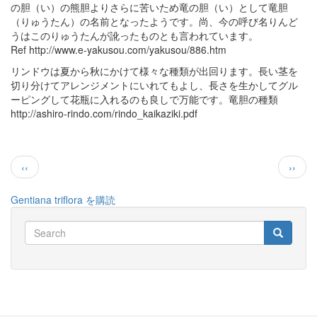
の胆（い）の熊胆よりさらに苦いため竜の胆（い）として竜胆
ィ
（りゅうたん）の名前となったようです。尚、今の呼び名りんど
ー
うはこのりゅうたんが訛ったものとも言われています。
ラ
Ref http://www.e-yakusou.com/yakusou/886.htm
ブ
リンドウは夏から秋にかけて様々な種類が出回ります。長い茎を
切り分けてアレンジメントにいれてもよし、長さを生かしてグル
ーピングして花瓶に入れるのも良しで万能です。竜胆の種類
http://ashiro-rindo.com/rindo_kaikaziki.pdf
ペ
前
次
‹‹
››
ー
ペ
ペ
ジ
ー
ー
送
Gentiana triflora を購読
ジ
ジ
り
Search
Search
Search