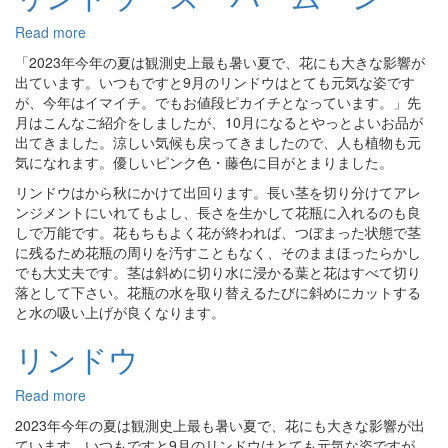
Read more
about
リ
「2023年今年の夏は観測史上最も暑い夏で、花にも大きな影響が
ン
出ています。いつもですと9月のリンドウはとても元気な姿です
ド
が、今年はイマイチ。でもお値段ピカイチとなっています。」先
ウ
月はこんなご紹介をしましたが、10月になるとやっとよいお品が
ス
出てきました。涼しい気候も戻ってきましたので、人も植物も元
ー
気になれます。優しいピンク色・藤色に目がとまりました。
パ
リンドウはから秋にかけて出回ります。長い茎を切り分けてアレ
ー
ンジメントにいれてもよし、長さを生かして花瓶に入れるのも良
ム
しで万能です。花もちもよく花が終われば、つぼまった状態で茎
ー
に残るため花瓶の周りを汚すこともなく、そのままほったらかし
ン
でも大丈夫です。茎は斜めに切り水に浸かる葉と花はすべて切り
落として下さい。花瓶の水を取り替えるたびに斜めにカットする
と水の吸い上げが良くなります。
リンドウ
Read more
about
リ
2023年今年の夏は観測史上最も暑い夏で、花にも大きな影響が出
ン
ています。いつもですと9月のリンドウはとても元気な姿ですが、