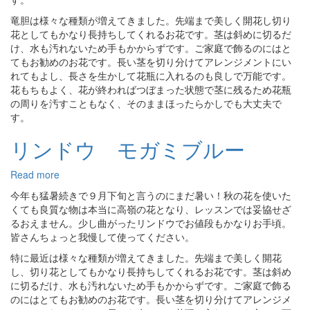
ウ
竜胆は様々な種類が増えてきました。先端まで美しく開花し切り
オ
花としてもかなり長持ちしてくれるお花です。茎は斜めに切るだ
ー
け、水も汚れないため手もかからずです。ご家庭で飾るのにはと
タ
てもお勧めのお花です。長い茎を切り分けてアレンジメントにい
ム
れてもよし、長さを生かして花瓶に入れるのも良しで万能です。
ブ
花もちもよく、花が終わればつぼまった状態で茎に残るため花瓶
ラ
の周りを汚すこともなく、そのままほったらかしでも大丈夫で
イ
す。
ダ
ル
リンドウ モガミブルー
Read more
about
リ
今年も猛暑続きで９月下旬と言うのにまだ暑い！秋の花を使いた
ン
くても良質な物は本当に高嶺の花となり、レッスンでは妥協せざ
ド
るおえません。少し曲がったリンドウでお値段もかなりお手頃。
ウ
皆さんちょっと我慢して使ってください。
モ
特に最近は様々な種類が増えてきました。先端まで美しく開花
ガ
し、切り花としてもかなり長持ちしてくれるお花です。茎は斜め
ミ
に切るだけ、水も汚れないため手もかからずです。ご家庭で飾る
ブ
のにはとてもお勧めのお花です。長い茎を切り分けてアレンジメ
ル