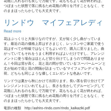
花瓶に入れるのも良しで万能です。花もちもよく花が終われば、
イ
つぼまった状態で茎に残るため花瓶の周りを汚すこともなく、そ
ジ
のままほったらかしでも大丈夫です。
リンドウ マイフェアレディ
Read more
about
リ
花はぷっくりと大振りなのですが、丈が短く少し曲がっていま
ン
す。最近の花の価格上昇はすさまじく、レッスンやご家庭で使う
ド
花はすべてが特級ではなくてもよいので、購入に至りました。曲
ウ
がっていてもそれをうまく利用すればよいだけですし、アレンジ
マ
メントに使う場合はほとんど切り分けてしまうので問題ありませ
イ
ん！今回は背が高く、花と花の間が空いている'スーパームーン'と
フ
丈が短めで花と花の間隔が詰まっている'マイフェアレディ'を入
ェ
荷。どちらも同じような優しくエレガントな色あいです。
ア
リンドウは夏から秋にかけて出回ります。長い茎を切り分けてア
レ
レンジメントにいれてもよし、長さを生かしてグルーピングして
デ
花瓶に入れるのも良しで万能です。花もちもよく花が終われば、
ィ
つぼまった状態で茎に残るため花瓶の周りを汚すこともなく、そ
のままほったらかしでも大丈夫です。
竜胆の種類 http://ashiro-rindo.com/rindo_kaikaziki.pdf