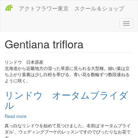
メ
アクトフラワー東京 スクール＆ショップ
イ
ン
コ
Toggl
ン
naviga
テ
Gentiana triflora
ン
ツ
に
移
リンドウ 日本原産
動
北海道から近畿地方の湿った草原に見られる大型種。細い葉は立
ち上がり葉裏は少し白粉を帯びる。青い花を数輪ずつ数段連ねる
ように咲く。
リンドウ オータムブライダ
ル
Read more
about
リ
真っ白なリンドウを始めて見つけました。名前は'オータムブライ
ン
ダル'、ウェディングブーケのレッスンですのでぴったりなお花で
ド
す。