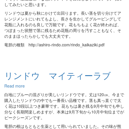
ウ
してみたいと思います。
夢
リンドウは夏から秋にかけて出回ります。長い茎を切り分けてア
ハ
レンジメントにいれてもよし、長さを生かしてグルーピングして
イ
花瓶に入れるのも良しで万能です。花もちもよく花が終われば、
ジ
つぼまった状態で茎に残るため花瓶の周りを汚すこともなく、そ
のままほったらかしでも大丈夫です。
竜胆の種類 http://ashiro-rindo.com/rindo_kaikaziki.pdf
リンドウ マイティーラブ
Read more
about
リ
白地にブルーの混ざりが美しいリンドウです。丈は120㎝、今まで
ン
購入したリンドウの中でも一番長い品種です。茎も真っ直ぐで太
ド
く花は10段以上つき豪華です。花もちは暑さ残る9月中旬でも申し
ウ
分なく長期間楽しめますが、本来は9月下旬から10月中旬位までが
マ
ピークシーズンです。
イ
竜胆の根はもともと生薬として用いられていました。その味が熊
テ