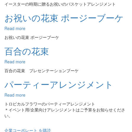
お
イースターの時期に贈るお祝いのバスケットアレンジメント
祝
い
お祝いの花束 ポージーブーケ
の
バ
Read more
about
ス
お
ケ
お祝いの花束 ポージーブーケ
祝
ッ
い
百合の花束
ト
の
ア
花
レ
Read more
about
束
ン
百
ポ
百合の花束 プレセンテーションブーケ
ジ
合
ー
メ
の
パーティーアレンジメント
ジ
ン
花
ー
ト
束
ブ
Read more
about
～
ー
パ
イ
トロピカルフラワーのパーティーアレンジメント
ケ
ー
ー
＊イベント用/企業向けアレンジメントはご予算をお知らせくださ
テ
ス
い。
ィ
タ
ー
ー
企業コーポレート を購読
ア
～