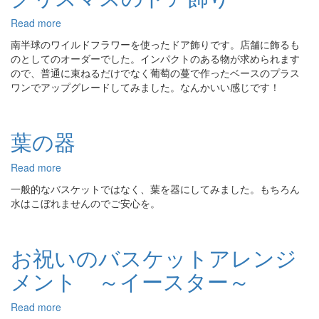
い
に
Read more
about
赤
ク
南半球のワイルドフラワーを使ったドア飾りです。店舗に飾るも
い
リ
のとしてのオーダーでした。インパクトのある物が求められます
ラ
ス
ので、普通に束ねるだけでなく葡萄の蔓で作ったベースのプラス
ナ
マ
ワンでアップグレードしてみました。なんかいい感じです！
ン
ス
キ
の
ュ
ド
葉の器
ラ
ア
ス
飾
の
り
Read more
about
ブ
葉
一般的なバスケットではなく、葉を器にしてみました。もちろん
ー
の
水はこぼれませんのでご安心を。
ケ
器
お祝いのバスケットアレンジ
メント ～イースター～
Read more
about