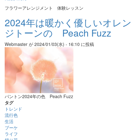
レ
紫
フラワーアレンジメント 体験レッスン
ン
陽
ジ
花
2024年は暖かく優しいオレン
メ
の
ン
ジトーンの Peach Fuzz
バ
ト
ス
ケ
Webmaster
が
2024/01/03(水) - 16:10
に投稿
ッ
ト
ア
レ
ン
ジ
メ
ン
パントン2024年の色 Peach Fuzz
ト
タグ
トレンド
流行色
生活
ブーケ
ライフ