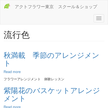
メ
アクトフラワー東京 スクール＆ショップ
イ
ン
コ
Toggl
ン
naviga
テ
流行色
ン
ツ
に
移
動
秋満載 季節のアレンジメン
ト
Read more
about
秋
フラワーアレンジメント 体験レッスン
満
載
紫陽花のバスケットアレンジ
季
メント
節
の
ア
Read more
about