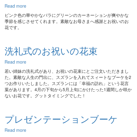
赤
Read more
about
い
ピ
ラ
ピンク色の華やかなバラにグリーンのカーネーションが爽やかな
ン
ナ
季節を感じさせてくれます。素敵なお母さまへ感謝とお祝いのお
ク
ン
花です。
の
キ
バ
ュ
ラ
ラ
洗礼式のお祝いの花束
と
ス
爽
の
や
Read more
about
ブ
か
洗
ー
若い姉妹の洗礼式があり、お祝いの花束にとご注文いただきまし
な
礼
ケ
た。素敵な人生の門出に、スズランを入れてスィートなブーケを2
グ
式
つお作りいたしました。スズランには「幸福の訪れ」という花言
リ
の
葉があります。4月の下旬から5月上旬にかけたった1週間しか咲か
ー
お
ないお花です。グットタイミングでした！
ン
祝
カ
い
ー
の
プレゼンテーションブーケ
ネ
花
の
束
ブ
Read more
about
ー
プ