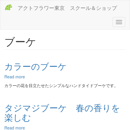
メ
アクトフラワー東京 スクール＆ショップ
イ
ン
コ
Toggl
ン
naviga
テ
ブーケ
ン
ツ
に
移
動
カラーのブーケ
Read more
about
カ
カラーの花を目立たせたシンプルなハンドタイドブーケです。
ラ
ー
の
タジマジブーケ 春の香りを
ブ
ー
楽しむ
ケ
Read more
about