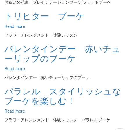
お祝いの花束 プレゼンテーションブーケ/フラットブーケ
ケ
レ
ゼ
トリヒター ブーケ
ン
テ
Read more
about
ー
ト
シ
フラワーアレンジメント 体験レッスン
リ
ョ
ヒ
バレンタインデー 赤いチュ
ン
タ
ブ
ーリップのブーケ
ー
ー
ブ
ケ
ー
Read more
about
ケ
バ
バレンタインデー 赤いチューリップのブーケ
レ
ン
パラレル スタイリッシュな
タ
ブーケを楽しむ！
イ
ン
デ
Read more
about
ー
パ
フラワーアレンジメント 体験レッスン パラレルブーケ
赤
ラ
い
レ