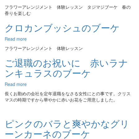
タ
フラワーアレンジメント 体験レッスン タジマジブーケ 春の
ジ
香りを楽しむ
マ
ジ
クロカンブッシュのブーケ
ブ
ー
Read more
about
ケ
ク
春
フラワーアレンジメント 体験レッスン
ロ
の
カ
ご退職のお祝いに 赤いラナ
香
ン
り
ンキュラスのブーケ
ブ
を
ッ
楽
シ
Read more
about
し
ュ
ご
む
長くお勤めの会社を定年退職をなさる女性にとの事です。クリス
の
退
マスの時期ですから華やかに赤いお花をご用意しました。
ブ
職
ー
の
ケ
お
ピンクのバラと爽やかなグリ
祝
い
ーンカーネのブーケ
に